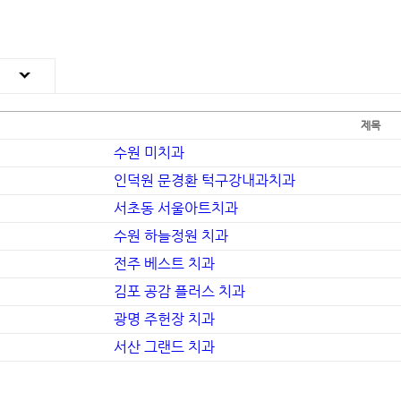
제목
수원 미치과
인덕원 문경환 턱구강내과치과
서초동 서울아트치과
수원 하늘정원 치과
전주 베스트 치과
김포 공감 플러스 치과
광명 주헌장 치과
서산 그랜드 치과