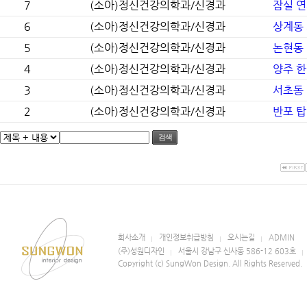
7
(소아)정신건강의학과/신경과
잠실 
6
(소아)정신건강의학과/신경과
상계동
5
(소아)정신건강의학과/신경과
논현동
4
(소아)정신건강의학과/신경과
양주 
3
(소아)정신건강의학과/신경과
서초동
2
(소아)정신건강의학과/신경과
반포 
검색
회사소개
개인정보취급방침
오시는길
ADMIN
(주)성원디자인
서울시 강남구 신사동 586-12 603호
Copyright (c) SungWon Design. All Rights Reserved.