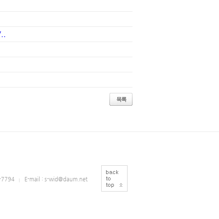
..
목록
3-7794
E-mail : s-wid@daum.net