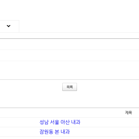
목록
제목
성남 서울 아산 내과
잠원동 본 내과