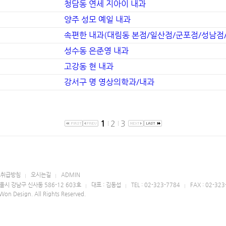
청담동 연세 지아이 내과
양주 성모 예일 내과
속편한 내과(대림동 본점/일산점/군포점/성남점/
성수동 은준영 내과
고강동 현 내과
강서구 명 영상의학과/내과
1
2
3
보취급방침
오시는길
ADMIN
울시 강남구 신사동 586-12 603호
대표 : 김동섭
TEL : 02-323-7784
FAX : 02-32
Won Design. All Rights Reserved.