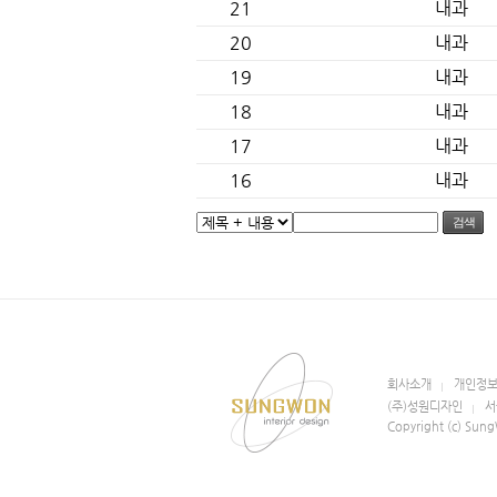
21
내과
20
내과
19
내과
18
내과
17
내과
16
내과
검색
회사소개
개인정
(주)성원디자인
서
Copyright (c) Sung